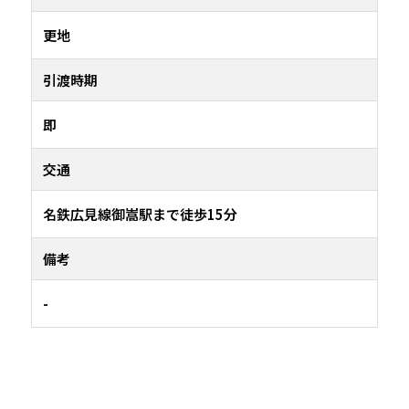
更地
引渡時期
即
交通
名鉄広見線御嵩駅まで徒歩15分
備考
-