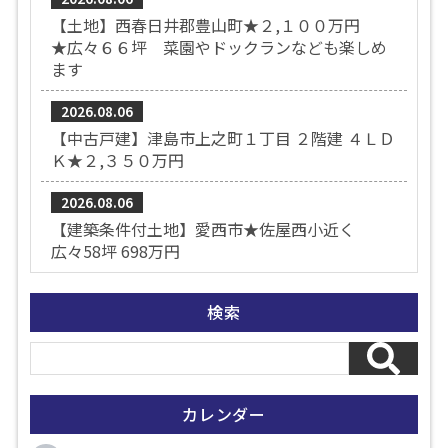
【土地】西春日井郡豊山町★２,１００万円
★広々６６坪 菜園やドックランなども楽しめ
ます
2026.08.06
【中古戸建】津島市上之町１丁目 ２階建 ４ＬＤ
Ｋ★２,３５０万円
2026.08.06
【建築条件付土地】愛西市★佐屋西小近く
広々58坪 698万円
検索
カレンダー