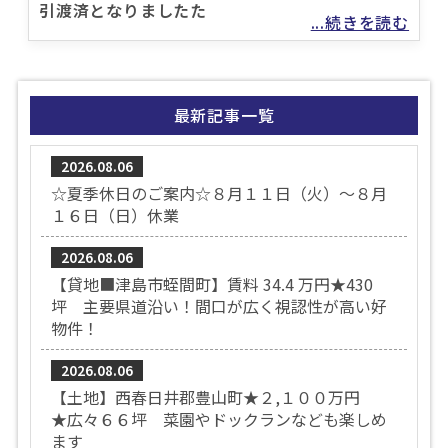
引渡済となりましたた
...続きを読む
最新記事一覧
2026.08.06
☆夏季休日のご案内☆８月１１日（火）～８月
１６日（日）休業
2026.08.06
【貸地■津島市蛭間町】賃料 34.4 万円★430
坪 主要県道沿い！間口が広く視認性が高い好
物件！
2026.08.06
【土地】西春日井郡豊山町★２,１００万円
★広々６６坪 菜園やドックランなども楽しめ
ます