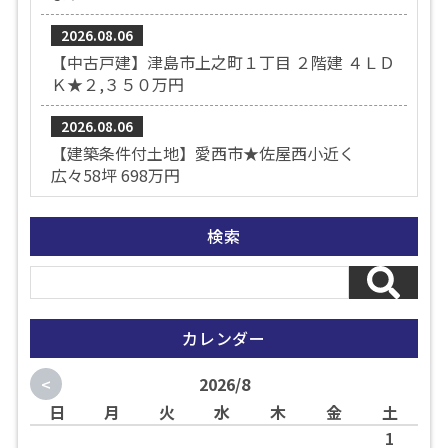
2026.08.06
【中古戸建】津島市上之町１丁目 ２階建 ４ＬＤ
Ｋ★２,３５０万円
2026.08.06
【建築条件付土地】愛西市★佐屋西小近く
広々58坪 698万円
検索
カレンダー
<
2026/8
日
月
火
水
木
金
土
1