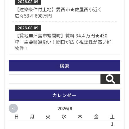
2026.08.09
【建築条件付土地】愛西市★佐屋西小近く
広々58坪 698万円
2026.08.09
【貸地■津島市蛭間町】賃料 34.4 万円★430
坪 主要県道沿い！間口が広く視認性が高い好
物件！
検索
カレンダー
<
2026/8
日
月
火
水
木
金
土
1