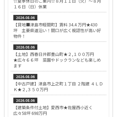
☆夏季休日のご案内☆８月１１日（火）～８月
１６日（日）休業
2026.08.06
【貸地■津島市蛭間町】賃料 34.4 万円★430
坪 主要県道沿い！間口が広く視認性が高い好
物件！
2026.08.06
【土地】西春日井郡豊山町★２,１００万円
★広々６６坪 菜園やドックランなども楽しめ
ます
2026.08.06
【中古戸建】津島市上之町１丁目 ２階建 ４ＬＤ
Ｋ★２,３５０万円
2026.08.06
【建築条件付土地】愛西市★佐屋西小近く
広々58坪 698万円