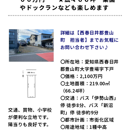
やドックランなども楽しめます
詳細は【西春日井郡豊山
町 担当者】までお気軽に
お問い合わせ下さい♪
〇所在地：愛知県西春日井
郡豊山町大字豊場字下戸
〇価格：2,100万円
〇土地面積：219.00㎡
（66.24坪）
〇交通：バス「伊勢山西」
停 徒歩8分、バス「新沼
交通、買物、小学校
町」停 徒歩約9分
が便利な立地です。
〇都市計画：市街化区域
陽当りも良好です。
〇用途地域：1種中高