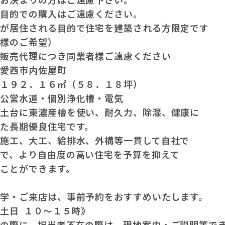
資目的での購入はご遠慮ください。
身が居住される目的で住宅を建築される方限定です
主様のご希望）
、販売代理につき同業者様ご遠慮ください
：愛西市内佐屋町
：１９２．１６㎡（５８．１８坪）
：公営水道・個別浄化槽・電気
・土台に東濃産檜を使い、耐久力、除湿、健康に
た長期優良住宅です。
、施工、大工、給排水、外構等一貫して自社で
ので、より自由度の高い住宅を予算を抑えて
ことができます。
見学・ご来店は、事前予約をおすすめいたします。
土日 １０～１５時》
店の際に、担当者不在の際は、現地案内・ご説明等で