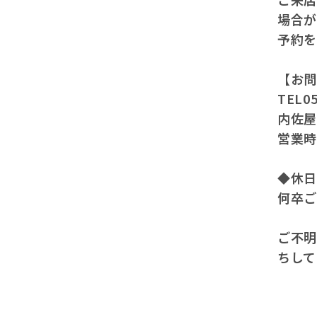
場合
予約
【お問
TEL
内佐
営業
◆休日
何卒
ご不
ちして