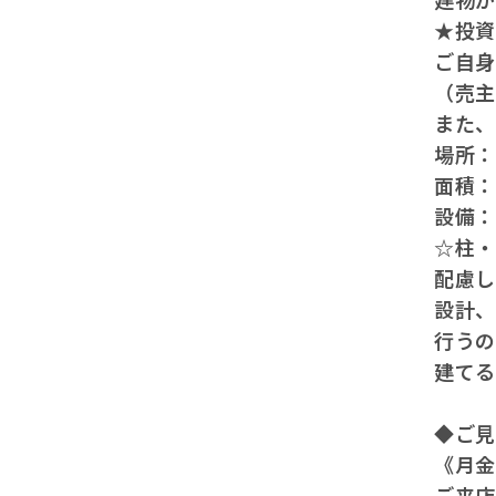
★投
ご自
（売
また
場所
面積
設備
☆柱
配慮し
設計
行う
建てる
◆ご
《月金
ご来