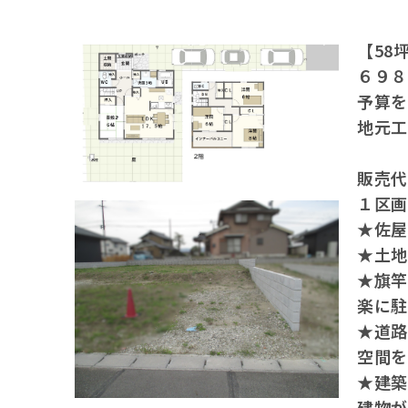
【58
６９
予算
地元
販売
１区
★佐
★土
★旗
楽に
★道路
空間
★建
建物