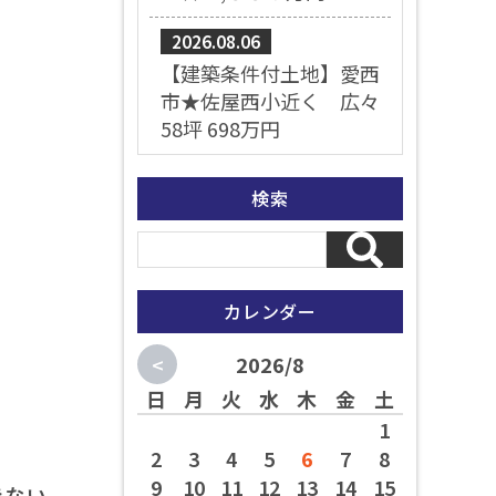
2026.08.06
【建築条件付土地】愛西
市★佐屋西小近く 広々
58坪 698万円
検索
カレンダー
<
2026/8
日
月
火
水
木
金
土
1
2
3
4
5
6
7
8
9
10
11
12
13
14
15
きない