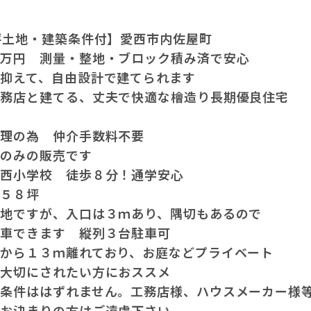
坪土地・建築条件付】愛西市内佐屋町
８万円 測量・整地・ブロック積み済で安心
を抑えて、自由設計で建てられます
工務店と建てる、丈夫で快適な檜造り長期優良住宅
代理の為 仲介手数料不要
画のみの販売です
屋西小学校 徒歩８分！通学安心
地５８坪
竿地ですが、入口は３ｍあり、隅切もあるので
駐車できます 縦列３台駐車可
から１３ｍ離れており、お庭などプライベート
を大切にされたい方におススメ
築条件ははずれません。工務店様、ハウスメーカー様
がお決まりの方はご遠慮下さい。