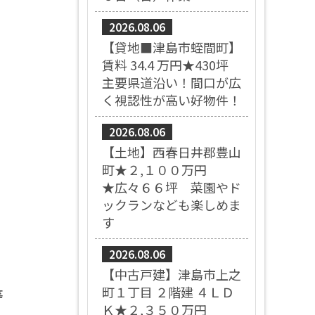
2026.08.06
【貸地■津島市蛭間町】
賃料 34.4 万円★430坪
主要県道沿い！間口が広
く視認性が高い好物件！
2026.08.06
【土地】西春日井郡豊山
町★２,１００万円
★広々６６坪 菜園やド
ックランなども楽しめま
す
2026.08.06
【中古戸建】津島市上之
町１丁目 ２階建 ４ＬＤ
等
Ｋ★２,３５０万円