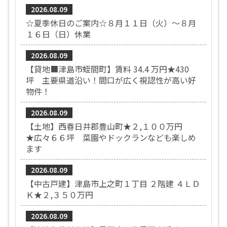
2026.08.09
☆夏季休日のご案内☆８月１１日（火）～８月
１６日（日）休業
2026.08.09
【貸地■津島市蛭間町】賃料 34.4 万円★430
坪 主要県道沿い！間口が広く視認性が高い好
物件！
2026.08.09
【土地】西春日井郡豊山町★２,１００万円
★広々６６坪 菜園やドックランなども楽しめ
ます
2026.08.09
【中古戸建】津島市上之町１丁目 ２階建 ４ＬＤ
Ｋ★２,３５０万円
2026.08.09